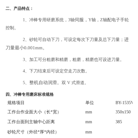
二、
产品特点：
伺服
，
1
、
冲棒
专用研磨
系统，
3轴
Y轴，Z轴配电子手轮
控制。
进
2
、
砂轮可自动下刀，可设定每次下刀量及总下刀量；
刀量最小
0.00
1
mm
。
3
、
加工可分粗磨和精磨，粗磨，精磨也可设进刀量。
4
、
下刀结束后可设定空走刀次数。
整机自动润滑
。
5
、
双
V 式滑道。
四、冲棒专用磨床标准规格
规格项目
单位
BY-1535V
工作台作业面大小（长
*宽）
mm
350x150
工作台面到主轴中心距离
mm
385
砂轮尺寸（外径
*厚*内径）
mm