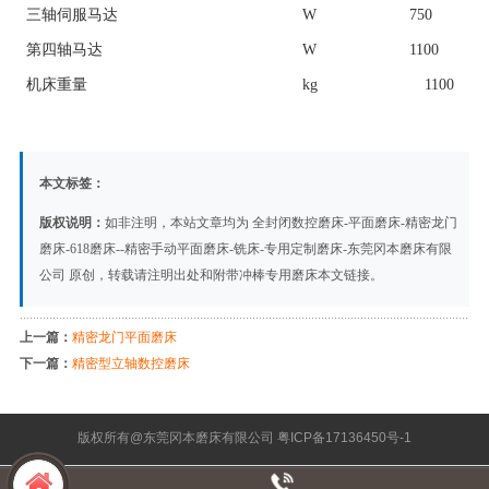
三轴伺服马达
W
750
第四轴马达
W
1100
机床重量
kg
1100
本文标签：
版权说明：
如非注明，本站文章均为
全封闭数控磨床-平面磨床-精密龙门
磨床-618磨床--精密手动平面磨床-铣床-专用定制磨床-东莞冈本磨床有限
公司
原创，转载请注明出处和附带
冲棒专用磨床
本文链接。
上一篇：
精密龙门平面磨床
下一篇：
精密型立轴数控磨床
版权所有@东莞冈本磨床有限公司
粤ICP备17136450号-1