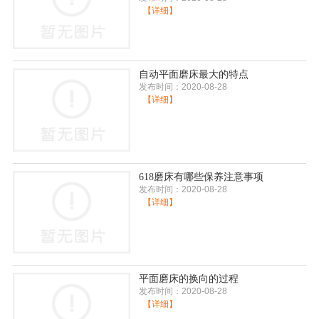
【详细】
自动平面磨床最大的特点
发布时间：2020-08-28
【详细】
618磨床有哪些保养注意事项
发布时间：2020-08-28
【详细】
平面磨床的换向的过程
发布时间：2020-08-28
【详细】