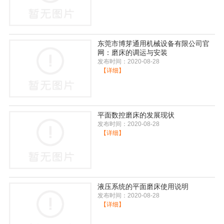
东莞市博芽通用机械设备有限公司官
网：磨床的调运与安装
发布时间：2020-08-28
【详细】
平面数控磨床的发展现状
发布时间：2020-08-28
【详细】
液压系统的平面磨床使用说明
发布时间：2020-08-28
【详细】